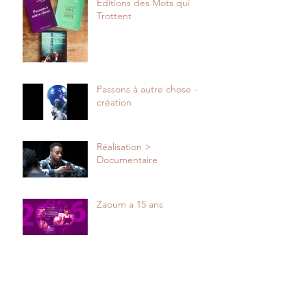
Editions des Mots qui
Trottent
Passons à autre chose -
création
Réalisation >
Documentaire
Zaoum a 15 ans
Ça vulve, et toi ?