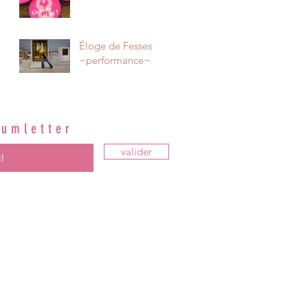
Éloge de Fesses
~performance~
oumletter
valider
la dernière zaoumletter
ed with Wix |
Mentions légales
|
Merci
Belette