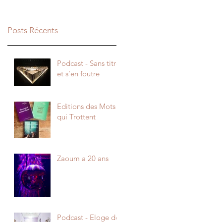
Posts Récents
Podcast - Sans titre
et s'en foutre
Editions des Mots
qui Trottent
Zaoum a 20 ans
Podcast - Eloge des