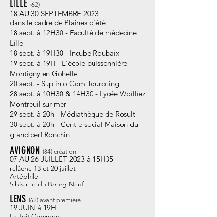
LILLE
(62
)
18 AU 30 SEPTEMBRE 2023
dans le cadre d
e Plaines
d'été
18 sept. à 12H30 - Faculté de médecine
Lille
18 sept. à 19H30 - Incube Roubaix
19 sept. à 19H - L'école buissonnière
Montigny en Gohelle
20 sept. - Sup info Com Tourcoing
28 sept. à 10H30 & 14H30 - Lycée Woilliez
Montreuil sur mer
29 sept. à 20h - Médiathèque de Rosult
30 sept. à 20h - Centre social Maison du
grand cerf Ronchin
AVIGNON
(84
)
création
07 AU 26 JUILLET 2023 à 1
5H35
relâche 1
3 et 20 juillet
Artéphile
5 bis rue du Bourg Neuf
LENS
(62
)
avant première
19
JUIN à 19H
Le Toit Commun