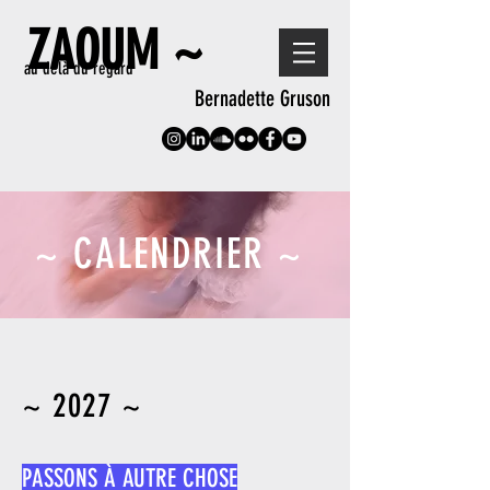
ZAOUM ~
au delà du regard
Bernadette Gruson
~ CALENDRIER ~
~ 2027
~
PASSONS À AUTRE CHOSE