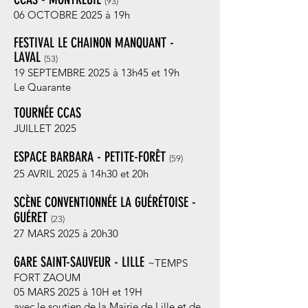
(93
)
06 OCTOBRE 2025 à 19h
FESTIVAL LE CHAINON MANQUANT -
LAVAL
(53
)
19 SEPTEMBRE 2025 à 13h45 et 19h
Le Quarante
TOURNÉE CCAS
JUILLET 2025
ESPACE BARBARA - PETITE-FORÊT
(59
)
25 AVRIL 20
25 à 14h30 et 20h
SCÈNE CONVENTIONNÉE LA GUÉRÉTOISE -
GUÉRET
(23
)
27 MARS 20
25 à 20h30
GARE SAINT-SAUVEUR - LILLE
~TEMPS
FORT ZAOUM
05 MARS 2025 à
10H et 19H
avec le soutien de la Mairie de Lille
et de