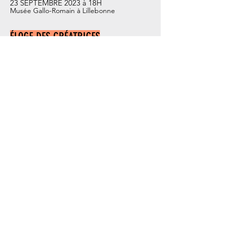
23 SEPTEMBRE 2023 à 18H
Musée Ga
llo-Romain à Lillebonne
ÉLOGE DES CRÉATRICES
MUSÉE DES BEAUX-ARTS - CALAIS
(62
)
15 SEPTEMBRE 2023 à 18H
16 SEPTEMBRE 20
23 à 14H30 et 16H30
17
SEPTEMBRE 20
23 à 10
H30 et 14H30
dans le cadre des journées du matrimoine
Entrée gratuite
Réservations :
mba-accueil@mairie-
calais.fr
ou
03 21 46 48 40
>> reprise en avril 2024 !
MUSÉE DU LOUVRE - PARIS
(75)
27 JANVIER 2023 à 19H45
29 JANVIER 2023 à 11H
30 JANVIER 2023 à 11H
MUSÉE DES BEAUX-ARTS -
LILLE
16 JANVIER 2023 à 14H30
*
03 FÉVRIER 2023 à 11H et
14H30**
10 FÉVRIER 2023 à 11H**
*Représentation pour les publics scolaires