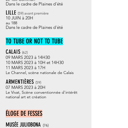
Dan
s le cadre de Plaines
d'été
LILLE
(59
)
avant première
10 JUIN à 20H
au 188
Dan
s le cadre de Plaines
d'été
TO TUBE OR NOT TO TUBE
CALAIS
(62)
09 MARS 2023 à 14H30
10 MARS 2023 à 10H et 14H30
11 MARS 2023 à 17H
Le Channel, scène
nationale de Calais
ARMENTIÈRES
(59)
07 MARS 2023 à 20H
Le Vivat​, Scène conventionnée d'intérêt
national art et création
ÉLOGE DE FESSE
S
MUSÉE JULIOBONA
(76
)