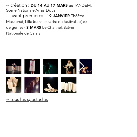
-- création :
DU 14 AU 17 MARS
au TANDEM,
Scène Nationale Arras-Douai
-- avant-premières :
19 JANVIER
Théâtre
Massenet, Lille (dans le cadre du festival Je(ux)
3 MARS
de genres),
Le Channel, Scène
Nationale de Calais
~ tous les spectacles
LE MONDE
"Ce Quelque chose illustre combien le sexe
est difficile à parler, difficile à expliquer,
alors que cette parole est très nécessaire.
C'est ce Quelque chose que Bernadette a