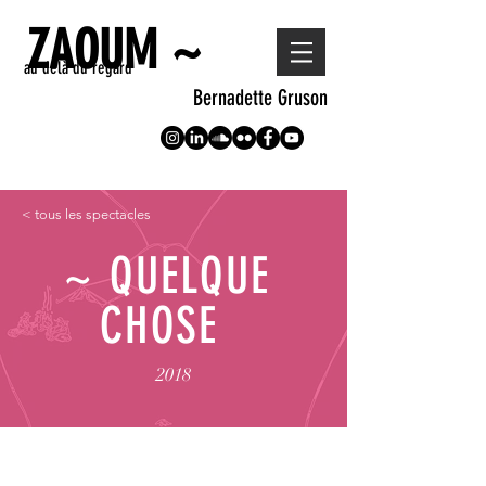
ZAOUM ~
au delà du regard
Bernadette Gruson
< tous les spectacles
~ QUELQUE
CHOSE
2018