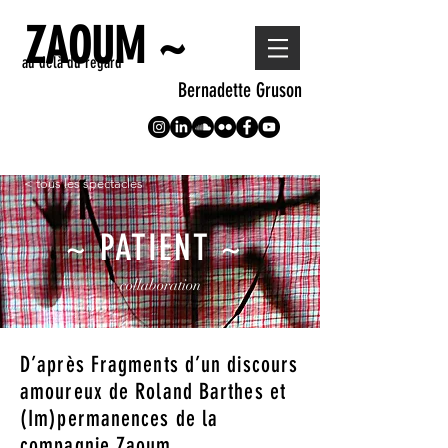
ZAOUM ~
au delà du regard
Bernadette Gruson
< tous les spectacles
~ PATIENT ~
collaboration
D’après Fragments d’un discours
amoureux de Roland Barthes et
(Im)permanences de la
compagnie Zaoum