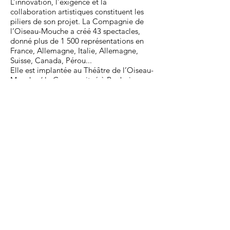
L’innovation, l’exigence et la
collaboration artistiques constituent les
piliers de son projet. La Compagnie de
l’Oiseau-Mouche a créé 43 spectacles,
donné plus de 1 500 représentations en
France, Allemagne, Italie, Allemagne,
Suisse, Canada, Pérou...
Elle est implantée au Théâtre de l’Oiseau-
Mouche / le Garage, situé à Roubaix.
Avant tout lieu de création et de
recherche théâtrale, il s’ouvre chaque
saison à des équipes artistiques animées
par l’envie d’un partenariat actif avec la
compagnie.
PHOTOS
VIDÉO
DOSSIER
< tous les spectacles