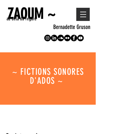
ZAOUM ~
au delà du regard
Bernadette Gruson
~ FICTIONS SONORES
D'ADOS ~
< les actions Zaoum