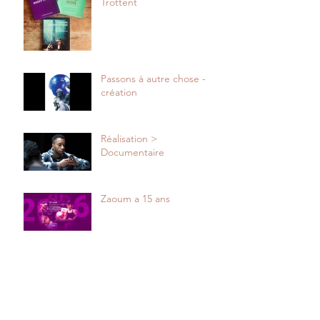
Trottent
Passons à autre chose -
création
Réalisation >
Documentaire
Zaoum a 15 ans
Ça vulve, et toi ?