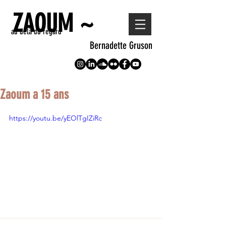
ZAOUM ~
au delà du regard
Bernadette Gruson
Zaoum a 15 ans
https://youtu.be/yEOlTgIZiRc